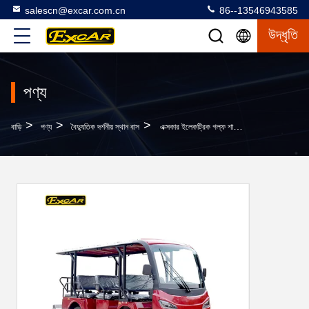
salescn@excar.com.cn
86--13546943585
উদ্ধৃতি
পণ্য
>
>
>
বাড়ি
পণ্য
বৈদ্যুতিক দর্শনীয় স্থান বাস
এক্সকার ইলেকট্রিক গল্ফ শাটল বাস ৭২ ভোল্ট ট্রোজান ব্যাটারি সহ দর্শনীয় স্থান ভ্রমণের জন্য