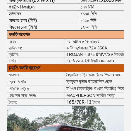
সামগ্রিক মাত্রা (L x W x H)
৩৯২০x১৮৪৫
x2020 মিমি
গ্রাউন্ড ক্লিয়ারেন্স
১৭০ মিমি
হুইলবেস
১৯৯৫ মিমি
সামনের চাকা (মিমি)
১২১০ মিমি
পিছনের চাকা (মিমি)
১২০০ মিমি
কনফিগারেশন
মোটর:
৭২ ভোল্ট ৭.৫ কিলোওয়াট
কন্ট্রোলার:
কার্টিস কন্ট্রোলার 72V 350A
ব্যাটারি:
TROJAN T-875 9*8V/72V লিথিয়াম
চার্জার:
৭২ ভি ৩০ এ ইন্টেলিজেন্ট বোর্ড চার্জার
চ্যাসি কনফিগারেশন
লেনদেনঃ
বৈদ্যুতিক গাড়ির জন্য বিশেষ পিছনের অক্ষ
ভ্যাকুয়াম বুস্টার হাইড্রোলিক ব্রেক
ব্রেক সিস্টেম:
ইপিএস (ইলেকট্রিক পাওয়ার স্টিয়ারিং) সিস্টেম
স্টিয়ারিং স্ট্রেমঃ
এফ/আর সাসপেনশনঃ
MACPHERSON স্বাধীন বসন্ত
টায়ার:
165/70R-13 টায়ার