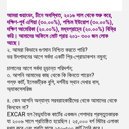
আমরা গুয়াংডং, চীনে অবস্থিত, ২০১৬ সাল থেকে শুরু করে,
দক্ষিণ-পূর্ব এশিয়া (৩০.০০%), পশ্চিম ইউরোপ (৩০.০০%),
দক্ষিণ আমেরিকা (২০.০০%), মধ্যপ্রাচ্যে (২০.০০%) বিক্রি
করি। আমাদের অফিসে মোট প্রায় ২০১- ৩০০ জন লোক
আছে।
২. আমরা কিভাবে গুণমান নিশ্চিত করতে পারি?
ভর উৎপাদনের আগে সর্বদা একটি প্রি-প্রোডাকশন নমুনা;
চালানের আগে সর্বদা চূড়ান্ত পরিদর্শন;
৩. আপনি আমাদের কাছ থেকে কি কিনতে পারেন?
গল্ফ কার্ট, ইলেকট্রিক বুগি, দর্শনীয় স্থান দেখার বাস,
অ্যাকসেসরিজ
৪. কেন আপনি অন্যান্য সরবরাহকারীদের থেকে আমাদের থেকে
কিনবেন না?
EXCAR হল বৈদ্যুতিক কার্টের একজন পেশাদার প্রস্তুতকারক
যা ২০০৬ সালে প্রতিষ্ঠিত হয়েছিল। ২৫,০০০ বর্গ মিটার এলাকা
দখল করে এবং প্রতি মাসে ২৫০-৫০০ কার্ট তৈরি করে।