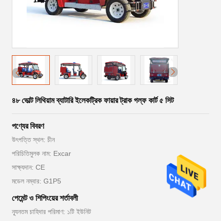
৪৮ ভোল্ট লিথিয়াম ব্যাটারি ইলেকট্রিক ফায়ার ট্রাক গল্ফ কার্ট ৫ সিট
পণ্যের বিবরণ
উৎপত্তি স্থল: চীন
পরিচিতিমুলক নাম: Excar
সাক্ষ্যদান: CE
মডেল নম্বার: G1P5
পেমেন্ট ও শিপিংয়ের শর্তাবলী
ন্যূনতম চাহিদার পরিমাণ: ১টি ইউনিট