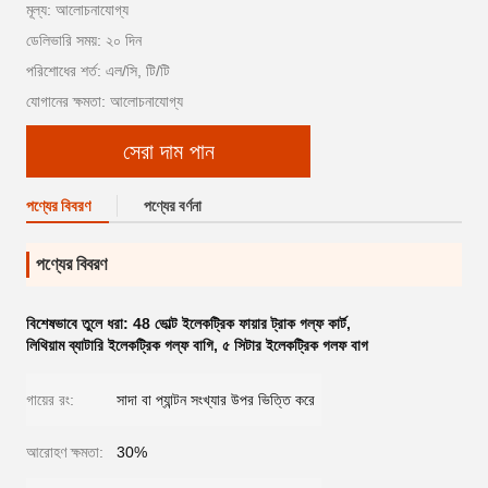
মূল্য: আলোচনাযোগ্য
ডেলিভারি সময়: ২০ দিন
পরিশোধের শর্ত: এল/সি, টি/টি
যোগানের ক্ষমতা: আলোচনাযোগ্য
সেরা দাম পান
পণ্যের বিবরণ
পণ্যের বর্ণনা
পণ্যের বিবরণ
বিশেষভাবে তুলে ধরা:
48 ভোল্ট ইলেকট্রিক ফায়ার ট্রাক গল্ফ কার্ট
,
লিথিয়াম ব্যাটারি ইলেকট্রিক গল্ফ বাগি
,
৫ সিটার ইলেকট্রিক গলফ বাগ
গায়ের রং:
সাদা বা প্যান্টন সংখ্যার উপর ভিত্তি করে
আরোহণ ক্ষমতা:
30%