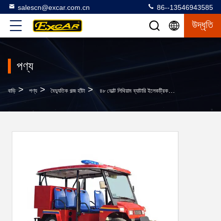
salescn@excar.com.cn
86--13546943585
উদ্ধৃতি
পণ্য
>
>
>
বাড়ি
পণ্য
বৈদ্যুতিক গল্জ হাঁটা
৪৮ ভোল্ট লিথিয়াম ব্যাটারি ইলেকট্রিক ফায়ার ট্রাক গল্ফ কার্ট ৫ সিট