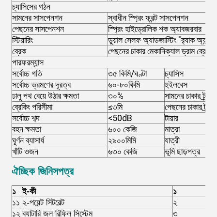
চ্যাসিসের গঠন
সামনের সাসপেনশন
স্বাধীন স্প্রিং ফ্রন্ট সাসপেনশন
পেছনের সাসপেনশন
স্প্রিং হাইড্রোলিক শক অ্যাবজরবার
স্টিয়ারিং
ডুয়াল সেলফ অ্যাডজাস্টিং "র‌্যাক অ্যান্ড পি
ব্রেক
পেছনের চাকার মেকানিক্যাল ড্রাম ব্রেক এ
পারফরম্যান্স
সর্বোচ্চ গতি
৩৫ কিমি/ঘণ্টা
চ্যাসিস
সর্বোচ্চ ভ্রমণের দূরত্ব
৬০-৮০কিমি
হুইলবেস
ঢালু পথ বেয়ে উঠার ক্ষমতা
৩০%
সামনের চাকার ট্র্যাক
ব্রেকিং পরিসীমা
≤৩মি
পেছনের চাকার ট্র্যা
সর্বোচ্চ শব্দ
<50dB
টায়ার
বহন ক্ষমতা
৬০০ কেজি
মাত্রা
ঘূর্ণন ব্যাসার্ধ
২৯০০মিমি
যাত্রী
খাঁটি ওজন
৬৩০ কেজি
ভূমি ছাড়পত্র
ঐচ্ছিক জিনিসপত্র
১
ই-কী
১
ই-
১১
২-পয়েন্ট সিটবেল্ট
২
হিঞ
১২
ব্যাটারি জল রিফিল সিস্টেম
৩
ল্য