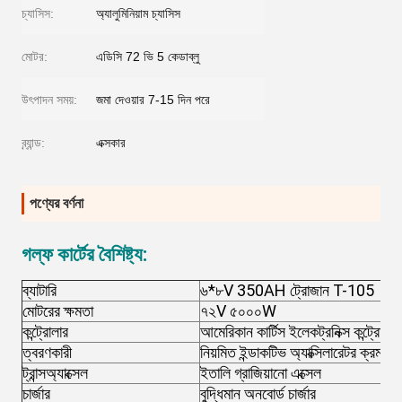
চ্যাসিস:
অ্যালুমিনিয়াম চ্যাসিস
মোটর:
এডিসি 72 ভি 5 কেডাব্লু
উৎপাদন সময়:
জমা দেওয়ার 7-15 দিন পরে
ব্র্যান্ড:
এক্সকার
পণ্যের বর্ণনা
গল্ফ কার্টের বৈশিষ্ট্য:
ব্যাটারি
৬*৮V 350AH ট্রোজান T-105
মোটরের ক্ষমতা
৭২V ৫০০০W
কন্ট্রোলার
আমেরিকান কার্টিস ইলেকট্রনিক্স কন্ট্রোলার
ত্বরণকারী
নিয়মিত ইন্ডাকটিভ অ্যাক্সিলারেটর ক্রমাগ
ট্রান্সঅ্যাক্সেল
ইতালি গ্রাজিয়ানো এক্সেল
চার্জার
বুদ্ধিমান অনবোর্ড চার্জার