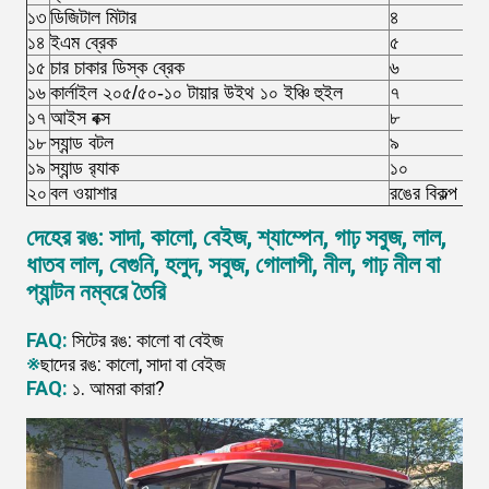
১৩
ডিজিটাল মিটার
৪
স্ট
১৪
ইএম ব্রেক
৫
সাম
১৫
চার চাকার ডিস্ক ব্রেক
৬
ভি
১৬
কার্লাইল ২০৫/৫০-১০ টায়ার উইথ ১০ ইঞ্চি হুইল
৭
পা
১৭
আইস বক্স
৮
এন
১৮
স্যান্ড বটল
৯
সা
১৯
স্যান্ড র‍্যাক
১০
গল
২০
বল ওয়াশার
রঙের বিকল্প
※
দেহের রঙ: সাদা, কালো, বেইজ, শ্যাম্পেন, গাঢ় সবুজ, লাল,
ধাতব লাল, বেগুনি, হলুদ, সবুজ, গোলাপী, নীল, গাঢ় নীল বা
প্যান্টন নম্বরে তৈরি
FAQ:
সিটের রঙ: কালো বা বেইজ
※
ছাদের রঙ: কালো, সাদা বা বেইজ
FAQ:
১. আমরা কারা?