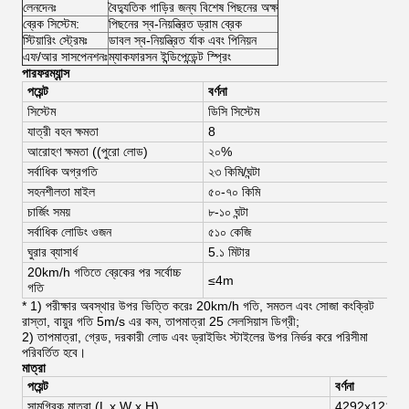
লেনদেনঃ
বৈদ্যুতিক গাড়ির জন্য বিশেষ পিছনের অক্ষ
ব্রেক সিস্টেম:
পিছনের স্ব-নিয়ন্ত্রিত ড্রাম ব্রেক
স্টিয়ারিং স্ট্রেমঃ
ডাবল স্ব-নিয়ন্ত্রিত র্যাক এবং পিনিয়ন
এফ/আর সাসপেনশনঃ
ম্যাকফারসন ইন্ডিপেন্ডেন্ট স্প্রিং
পারফরম্যান্স
পয়েন্ট
বর্ণনা
সিস্টেম
ডিসি সিস্টেম
যাত্রী বহন ক্ষমতা
8
আরোহণ ক্ষমতা ((পুরো লোড)
২০%
সর্বাধিক অগ্রগতি
২৩ কিমি/ঘন্টা
সহনশীলতা মাইল
৫০-৭০ কিমি
চার্জিং সময়
৮-১০ ঘন্টা
সর্বাধিক লোডিং ওজন
৫১০ কেজি
ঘুরার ব্যাসার্ধ
5.১ মিটার
20km/h গতিতে ব্রেকের পর সর্বোচ্চ
≤4m
গতি
* 1) পরীক্ষার অবস্থার উপর ভিত্তি করেঃ 20km/h গতি, সমতল এবং সোজা কংক্রিট
রাস্তা, বায়ুর গতি 5m/s এর কম, তাপমাত্রা 25 সেলসিয়াস ডিগ্রী;
2) তাপমাত্রা, গ্রেড, দরকারী লোড এবং ড্রাইভিং স্টাইলের উপর নির্ভর করে পরিসীমা
পরিবর্তিত হবে।
মাত্রা
পয়েন্ট
বর্ণনা
সামগ্রিক মাত্রা (L x W x H)
4292x1219x1