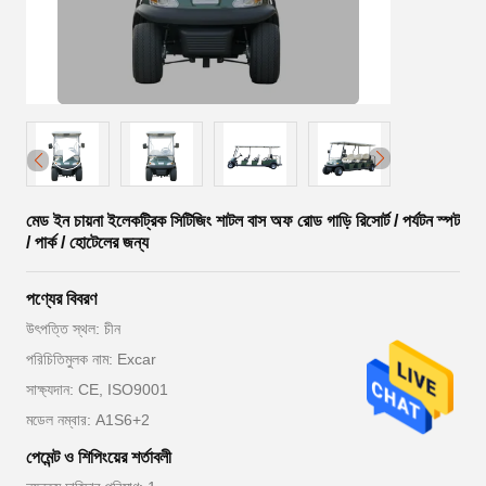
মেড ইন চায়না ইলেকট্রিক সিটিজিং শাটল বাস অফ রোড গাড়ি রিসোর্ট / পর্যটন স্পট
/ পার্ক / হোটেলের জন্য
পণ্যের বিবরণ
উৎপত্তি স্থল: চীন
পরিচিতিমুলক নাম: Excar
সাক্ষ্যদান: CE, ISO9001
মডেল নম্বার: A1S6+2
পেমেন্ট ও শিপিংয়ের শর্তাবলী