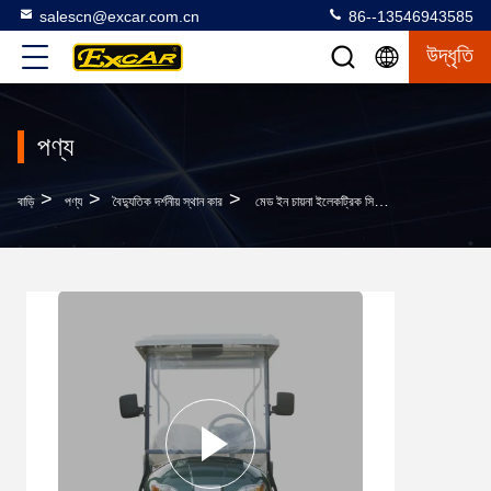
salescn@excar.com.cn
86--13546943585
উদ্ধৃতি
পণ্য
>
>
>
বাড়ি
পণ্য
বৈদ্যুতিক দর্শনীয় স্থান কার
মেড ইন চায়না ইলেকট্রিক সিটিজিং শাটল বাস অফ রোড গাড়ি রিসোর্ট / পর্যটন স্পট / পার্ক / হোটেলের জন্য