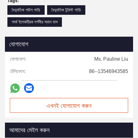
Tags:
বৈদ্যুতিক শাটল গাড়ি
বৈদ্যুতিক টুরিস্ট গাড়ি
পার্ক ইলেকট্রিক দর্শনীয় স্থান বাস
যোগাযোগ
যোগাযোগ:
Ms. Pauline Liu
টেলিফোন:
86--13546943585
এখনই যোগাযোগ করুন
আমাদের মেইল করুন