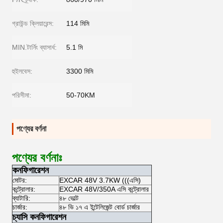
গ্রাউন্ড ক্লিয়ারেন্স:
114 মিমি
MIN.টার্নিং ব্যাসার্ধ:
5.1 মি
হুইলবেস:
3300 মিমি
পরিসীমা:
50-70KM
পণ্যের বর্ণনা
পণ্যের বর্ণনাঃ
কনফিগারেশন
মোটর:
EXCAR 48V 3.7KW (((এসি)
কন্ট্রোলার:
EXCAR 48V/350A এসি কন্ট্রোলার
ব্যাটারি:
৪৮ ভোল্ট
চার্জার:
৪৮ ভি ১৭ এ ইন্টেলিজেন্ট বোর্ড চার্জার
চ্যাসি কনফিগারেশন