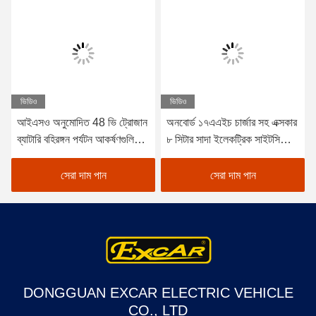
ভিডিও
ভিডিও
আইএসও অনুমোদিত 48 ভি ট্রোজান
অনবোর্ড ১৭এএইচ চার্জার সহ এক্সকার
ব্যাটারি বহিরঙ্গন পর্যটন আকর্ষণগুলিতে
৮ সিটার সাদা ইলেকট্রিক সাইটসিইং
শক্তি-দক্ষ অপারেশনের জন্য কার্টিস
কার ট্যুরিস্ট বাস, শহর এবং রিসোর্ট
কন্ট্রোলারের সাথে বৈদ্যুতিক পর্যটন
এলাকার জন্য উপযুক্ত
সেরা দাম পান
সেরা দাম পান
যাত্রীবাহী গাড়ি
DONGGUAN EXCAR ELECTRIC VEHICLE
CO., LTD