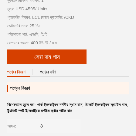
ন্যূনতম চাহিদার পরিমাণ: 1
মূল্য: USD 4595/ Units
প্যাকেজিং বিবরণ: LCL চালান প্যাকেজিং /CKD
ডেলিভারি সময়: 25 দিন
পরিশোধের শর্ত: এল/সি, টি/টি
যোগানের ক্ষমতা: 400 ইউনিট / মাস
সেরা দাম পান
পণ্যের বিবরণ
পণ্যের বর্ণনা
পণ্যের বিবরণ
বিশেষভাবে তুলে ধরা:
পার্ক ইলেকট্রিক দর্শনীয় স্থান বাস
,
রিসোর্ট ইলেকট্রিক স্যাটেল বাস
,
ট্যুরিস্ট স্পট ইলেকট্রিক দর্শনীয় স্থান শাটল বাস
আসন:
8