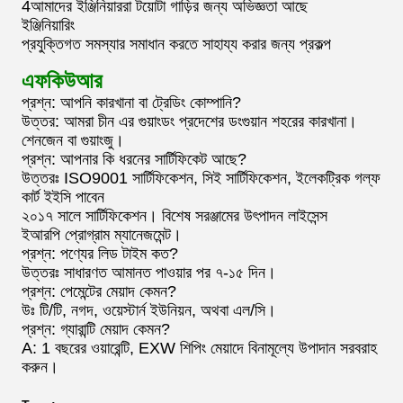
4আমাদের ইঞ্জিনিয়াররা টয়োটা গাড়ির জন্য অভিজ্ঞতা আছে
ইঞ্জিনিয়ারিং
প্রযুক্তিগত সমস্যার সমাধান করতে সাহায্য করার জন্য প্রকল্প
এফকিউআর
প্রশ্ন: আপনি কারখানা বা ট্রেডিং কোম্পানি?
উত্তর: আমরা চীন এর গুয়াংডং প্রদেশের ডংগুয়ান শহরের কারখানা।
শেনজেন বা গুয়াংজু।
প্রশ্ন: আপনার কি ধরনের সার্টিফিকেট আছে?
উত্তরঃ ISO9001 সার্টিফিকেশন, সিই সার্টিফিকেশন, ইলেকট্রিক গল্ফ
কার্ট ইইসি পাবেন
২০১৭ সালে সার্টিফিকেশন। বিশেষ সরঞ্জামের উৎপাদন লাইসেন্স
ইআরপি প্রোগ্রাম ম্যানেজমেন্ট।
প্রশ্ন: পণ্যের লিড টাইম কত?
উত্তরঃ সাধারণত আমানত পাওয়ার পর ৭-১৫ দিন।
প্রশ্ন: পেমেন্টের মেয়াদ কেমন?
উঃ টি/টি, নগদ, ওয়েস্টার্ন ইউনিয়ন, অথবা এল/সি।
প্রশ্ন: গ্যারান্টি মেয়াদ কেমন?
A: 1 বছরের ওয়ারেন্টি, EXW শিপিং মেয়াদে বিনামূল্যে উপাদান সরবরাহ
করুন।