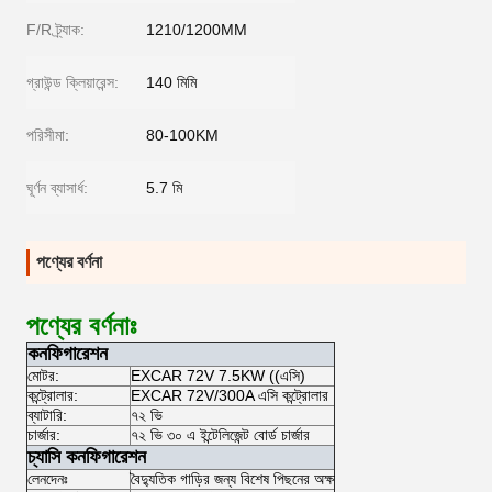
F/R ট্র্যাক:
1210/1200MM
গ্রাউন্ড ক্লিয়ারেন্স:
140 মিমি
পরিসীমা:
80-100KM
ঘূর্ণন ব্যাসার্ধ:
5.7 মি
পণ্যের বর্ণনা
পণ্যের বর্ণনাঃ
কনফিগারেশন
মোটর:
EXCAR 72V 7.5KW ((এসি)
কন্ট্রোলার:
EXCAR 72V/300A এসি কন্ট্রোলার
ব্যাটারি:
৭২ ভি
চার্জার:
৭২ ভি ৩০ এ ইন্টেলিজেন্ট বোর্ড চার্জার
চ্যাসি কনফিগারেশন
লেনদেনঃ
বৈদ্যুতিক গাড়ির জন্য বিশেষ পিছনের অক্ষ