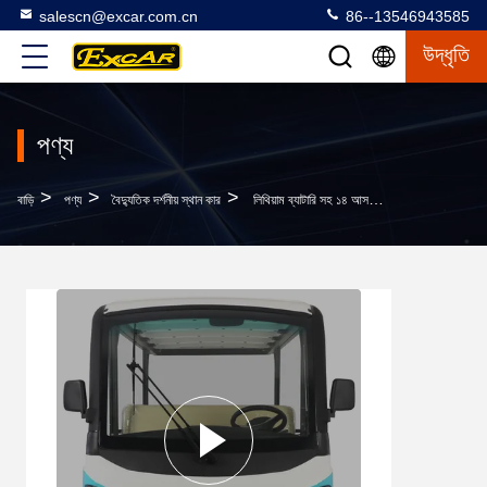
salescn@excar.com.cn
86--13546943585
উদ্ধৃতি
পণ্য
>
>
>
বাড়ি
পণ্য
বৈদ্যুতিক দর্শনীয় স্থান কার
লিথিয়াম ব্যাটারি সহ ১৪ আসনের পর্যটন বাস