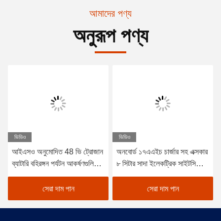
আমাদের পণ্য
অনুরূপ পণ্য
ভিডিও
ভিডিও
আইএসও অনুমোদিত 48 ভি ট্রোজান
অনবোর্ড ১৭এএইচ চার্জার সহ এক্সকার
ব্যাটারি বহিরঙ্গন পর্যটন আকর্ষণগুলিতে
৮ সিটার সাদা ইলেকট্রিক সাইটসিইং
শক্তি-দক্ষ অপারেশনের জন্য কার্টিস
কার ট্যুরিস্ট বাস, শহর এবং রিসোর্ট
কন্ট্রোলারের সাথে বৈদ্যুতিক পর্যটন
এলাকার জন্য উপযুক্ত
সেরা দাম পান
সেরা দাম পান
যাত্রীবাহী গাড়ি