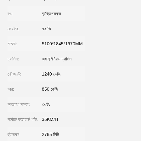
রঙ:
ব্যক্তিগতকৃত
ভোল্টেজ:
৭২ ভি
মাত্রা:
5100*1845*1970MM
চ্যাসিস:
অ্যালুমিনিয়াম চ্যাসিস
নেটওয়েট:
1240 কেজি
ভার:
850 কেজি
আরোহণ ক্ষমতা:
৩০%
সর্বোচ্চ ফরোয়ার্ড গতি:
35KM/H
হুইলবেস:
2785 মিমি