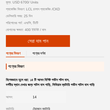
মূল্য: USD 6700/ Units
প্যাকেজিং বিবরণ: LCL চালান প্যাকেজিং /CKD
ডেলিভারি সময়: 25 দিন
পরিশোধের শর্ত: এল/সি, টি/টি
যোগানের ক্ষমতা: 400 ইউনিট / মাস
সেরা দাম পান
পণ্যের বিবরণ
পণ্যের বর্ণনা
পণ্যের বিবরণ
বিশেষভাবে তুলে ধরা:
১৪ টি আসন বিশিষ্ট পর্যটন শটল বাস
,
দর্শনীয় স্থান দেখার জন্য শাটল বাস গাড়ি
,
লিথিয়াম ব্যাটারি পর্যটন শাটল বাস গাড়ি
আসন:
14
ব্যাটারি:
ট্রোজান ব্যাটারি