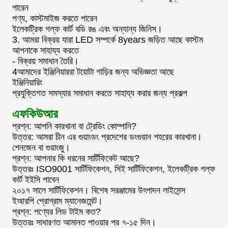
পারেন
পণ্য, কাস্টমাইজ করতে পারেন
ইলেকট্রিক গল্ফ কার্ট বডি রঙ এবং অন্যান্য জিনিস।
3. আমরা বিক্রয় যারা LED সম্পর্কে 8years জড়িত আছে কাস্টম
আপনাকে সাহায্য করতে
- বিক্রয় সমাধান তৈরি।
4আমাদের ইঞ্জিনিয়াররা টয়োটা গাড়ির জন্য অভিজ্ঞতা আছে
ইঞ্জিনিয়ারিং
প্রযুক্তিগত সমস্যার সমাধান করতে সাহায্য করার জন্য প্রকল্প
এফকিউআর
প্রশ্ন: আপনি কারখানা বা ট্রেডিং কোম্পানি?
উত্তর: আমরা চীন এর গুয়াংডং প্রদেশের ডংগুয়ান শহরের কারখানা।
শেনজেন বা গুয়াংজু।
প্রশ্ন: আপনার কি ধরনের সার্টিফিকেট আছে?
উত্তরঃ ISO9001 সার্টিফিকেশন, সিই সার্টিফিকেশন, ইলেকট্রিক গল্ফ
কার্ট ইইসি পাবেন
২০১৭ সালে সার্টিফিকেশন। বিশেষ সরঞ্জামের উৎপাদন লাইসেন্স
ইআরপি প্রোগ্রাম ম্যানেজমেন্ট।
প্রশ্ন: পণ্যের লিড টাইম কত?
উত্তরঃ সাধারণত আমানত পাওয়ার পর ৭-১৫ দিন।