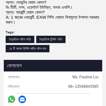
প্রশ্ন: পেমেন্টের মেয়াদ কেমন?
উঃ টি/টি, নগদ, ওয়েস্টার্ন ইউনিয়ন, অথবা এল/সি।
প্রশ্ন: গ্যারান্টি মেয়াদ কেমন?
A: 1 বছরের ওয়ারেন্টি, EXW শিপিং মেয়াদে বিনামূল্যে উপাদান সরবরাহ
করুন।
Tags:
বৈদ্যুতিক শাটল গাড়ি
বৈদ্যুতিক টুরিস্ট গাড়ি
১৪ টি আসন বিশিষ্ট পর্যটন শটল বাস
যোগাযোগ
যোগাযোগ:
Ms. Pauline Liu
টেলিফোন:
86--13546943585