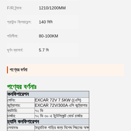
F/R ট্র্যাক:
1210/1200MM
গ্রাউন্ড ক্লিয়ারেন্স:
140 মিমি
পরিসীমা:
80-100KM
ঘূর্ণন ব্যাসার্ধ:
5.7 মি
পণ্যের বর্ণনা
পণ্যের বর্ণনাঃ
কনফিগারেশন
মোটর:
EXCAR 72V 7.5KW ((এসি)
কন্ট্রোলার:
EXCAR 72V/300A এসি কন্ট্রোলার
ব্যাটারি:
৭২ ভি
চার্জার:
৭২ ভি ৩০ এ ইন্টেলিজেন্ট বোর্ড চার্জার
চ্যাসি কনফিগারেশন
লেনদেনঃ
বৈদ্যুতিক গাড়ির জন্য বিশেষ পিছনের অক্ষ