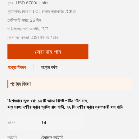
মূল্য: USD 6700/ Units
প্যাকেজিং বিবরণ: LCL চালান প্যাকেজিং /CKD
ডেলিভারি সময়: 25 দিন
পরিশোধের শর্ত: এল/সি, টি/টি
যোগানের ক্ষমতা: 400 ইউনিট / মাস
সেরা দাম পান
পণ্যের বিবরণ
পণ্যের বর্ণনা
পণ্যের বিবরণ
বিশেষভাবে তুলে ধরা:
১৪ টি আসন বিশিষ্ট পর্যটন শটল বাস
,
বন্ধ দরজা দর্শনীয় স্থান শ্যাটল বাস গাড়ী
,
৭২ ভি দর্শনীয় স্থান ভ্রমণকারী বাস গাড়ি
আসন:
14
ব্যাটারি:
ট্রোজান ব্যাটারি