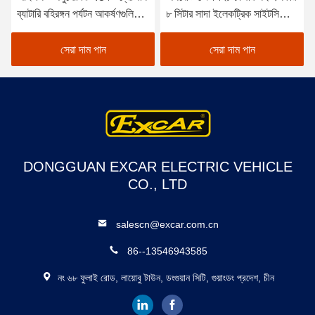
ব্যাটারি বহিরঙ্গন পর্যটন আকর্ষণগুলিতে
৮ সিটার সাদা ইলেকট্রিক সাইটসিইং
শক্তি-দক্ষ অপারেশনের জন্য কার্টিস
কার ট্যুরিস্ট বাস, শহর এবং রিসোর্ট
কন্ট্রোলারের সাথে বৈদ্যুতিক পর্যটন
এলাকার জন্য উপযুক্ত
সেরা দাম পান
সেরা দাম পান
যাত্রীবাহী গাড়ি
DONGGUAN EXCAR ELECTRIC VEHICLE
CO., LTD
salescn@excar.com.cn
86--13546943585
নং ৬৮ ফুলাই রোড, লায়োবু টাউন, ডংগুয়ান সিটি, গুয়াংডং প্রদেশ, চীন