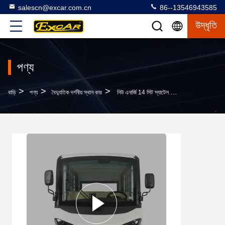
salescn@excar.com.cn
86--13546943585
উদ্ধৃতি
পণ্য
>
>
>
বাড়ি
পণ্য
বৈদ্যুতিক দর্শনীয় স্থান কার
নিউ এনার্জি 14 সিট স্যাটেল বাস গাড়ি বন্ধ দরজা সহ