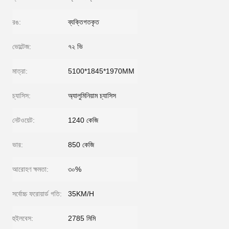
রঙ:
ব্যক্তিগতকৃত
ভোল্টেজ:
৭২ ভি
মাত্রা:
5100*1845*1970MM
চ্যাসিস:
অ্যালুমিনিয়াম চ্যাসিস
নেটওয়েট:
1240 কেজি
ভার:
850 কেজি
আরোহণ ক্ষমতা:
৩০%
সর্বোচ্চ ফরোয়ার্ড গতি:
35KM/H
হুইলবেস:
2785 মিমি