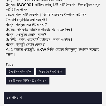
উত্তরঃ ISO9001 সার্টিফিকেশন, সিই সার্টিফিকেশন, ইলেকট্রিক গল্ফ
কার্ট ইইসি পাবেন
২০১৭ সালে সার্টিফিকেশন। বিশেষ সরঞ্জামের উৎপাদন লাইসেন্স
ইআরপি প্রোগ্রাম ম্যানেজমেন্ট।
প্রশ্ন: পণ্যের লিড টাইম কত?
উত্তরঃ সাধারণত আমানত পাওয়ার পর ৭-১৫ দিন।
প্রশ্ন: পেমেন্টের মেয়াদ কেমন?
উঃ টি/টি, নগদ, ওয়েস্টার্ন ইউনিয়ন, অথবা এল/সি।
প্রশ্ন: গ্যারান্টি মেয়াদ কেমন?
A: 1 বছরের ওয়ারেন্টি, EXW শিপিং মেয়াদে বিনামূল্যে উপাদান সরবরাহ
করুন।
Tags:
বৈদ্যুতিক শাটল গাড়ি
বৈদ্যুতিক টুরিস্ট গাড়ি
১৪ টি আসন বিশিষ্ট পর্যটন শটল বাস
যোগাযোগ