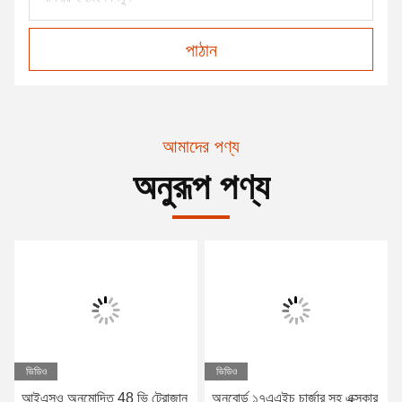
পাঠান
আমাদের পণ্য
অনুরূপ পণ্য
ভিডিও
ভিডিও
আইএসও অনুমোদিত 48 ভি ট্রোজান
অনবোর্ড ১৭এএইচ চার্জার সহ এক্সকার