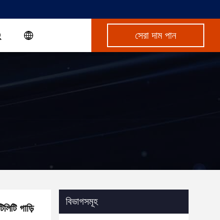
সেরা দাম পান
বিভাগসমূহ
লিটি গাড়ি