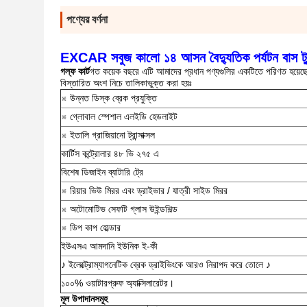
পণ্যের বর্ণনা
EXCAR সবুজ কালো ১৪ আসন বৈদ্যুতিক পর্যটন বাস ট্যুর 
গল্ফ কার্ট
গত কয়েক বছরে এটি আমাদের প্রধান পণ্যগুলির একটিতে পরিণত হয়েছ
বিস্তারিত অংশ নিচে তালিকাভুক্ত করা হয়ঃ
※ উন্নত ডিস্ক ব্রেক প্রযুক্তি
※ গ্লোবাল স্পেশাল এলইডি হেডলাইট
※ ইতালি গ্রাজিয়ানো ট্রান্সাক্সল
কার্টিস কন্ট্রোলার ৪৮ ভি ২৭৫ এ
বিশেষ ডিজাইন ব্যাটারি ট্রে
※ রিয়ার ভিউ মিরর এবং ড্রাইভার / যাত্রী সাইড মিরর
※ অটোমোটিভ সেফটি গ্লাস উইন্ডশিল্ড
※ ডিপ কাপ হোল্ডার
ইউএসএ আমদানি ইউনিক ই-কী
♪ ইলেক্ট্রোম্যাগনেটিক ব্রেক ড্রাইভিংকে আরও নিরাপদ করে তোলে ♪
১০০% ওয়াটারপ্রুফ অ্যাক্সিলারেটর।
মূল উপাদানসমূহ