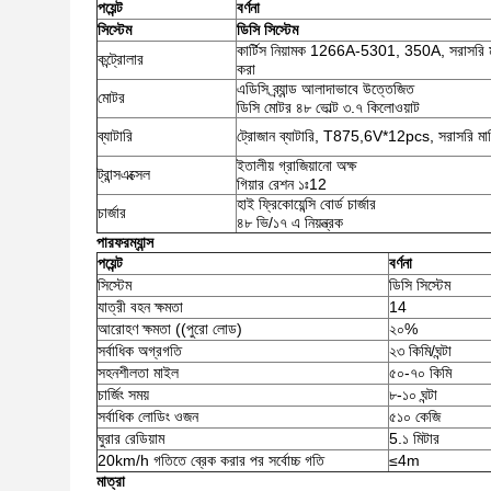
পয়েন্ট
বর্ণনা
সিস্টেম
ডিসি সিস্টেম
কার্টিস নিয়ামক 1266A-5301, 350A, সরাসরি মার্
কন্ট্রোলার
করা
এডিসি ব্র্যান্ড আলাদাভাবে উত্তেজিত
মোটর
ডিসি মোটর ৪৮ ভোল্ট ৩.৭ কিলোওয়াট
ব্যাটারি
ট্রোজান ব্যাটারি, T875,6V*12pcs, সরাসরি মার্কি
ইতালীয় গ্রাজিয়ানো অক্ষ
ট্রান্সএক্সেল
গিয়ার রেশন ১ঃ12
হাই ফ্রিকোয়েন্সি বোর্ড চার্জার
চার্জার
৪৮ ভি/১৭ এ নিয়ন্ত্রক
পারফরম্যান্স
পয়েন্ট
বর্ণনা
সিস্টেম
ডিসি সিস্টেম
যাত্রী বহন ক্ষমতা
14
আরোহণ ক্ষমতা ((পুরো লোড)
২০%
সর্বাধিক অগ্রগতি
২৩ কিমি/ঘন্টা
সহনশীলতা মাইল
৫০-৭০ কিমি
চার্জিং সময়
৮-১০ ঘন্টা
সর্বাধিক লোডিং ওজন
৫১০ কেজি
ঘুরার রেডিয়াম
5.১ মিটার
20km/h গতিতে ব্রেক করার পর সর্বোচ্চ গতি
≤4m
মাত্রা