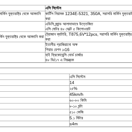
এসি সিস্টেম
কিন যুক্তরাষ্ট্র থেকে আমদানি
কার্টিস নিয়ামক 1234E-5321, 350A, সরাসরি মার্কিন যুক্তরাষ্
করা
এডিসি ব্র্যান্ড আলাদাভাবে উত্তেজিত
এসি মোটর ৪৮ ভোল্ট ৫ কিলোওয়াট
ট্রোজান ব্যাটারি, T875,6V*12pcs, সরাসরি মার্কিন যুক্তরাষ্ট
ন যুক্তরাষ্ট্র থেকে আমদানি করা
করা
ইতালীয় গ্রাজিয়ানো অক্ষ
গিয়ার রেশন ১ঃ16
হাই ফ্রিকোয়েন্সি বোর্ড চার্জার
৪৮ ভি/১৭ এ নিয়ন্ত্রক
এসি সিস্টেম
14
২৫%
45km/h
৬০-৮০ কিমি
৮-১০ ঘন্টা
৫১০ কেজি
5.১ মিটার
≤4m