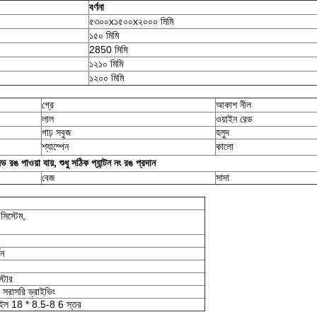
বর্ণনা
৫৩০০x১৫০০x২০০০ মিমি
১৫০ মিমি
2850 মিমি
১২১০ মিমি
১২০০ মিমি
গ্রে
আকাশ নীল
লাল
ওয়াইন রেড
গাঢ় সবুজ
হলুদ
শ্যাম্পেন
কালো
রঙ পাওয়া যায়, শুধু সঠিক প্যান্টন নং রঙ প্রদান
বেজ
সাদা
 সিস্টেম,
তন
্টার
 সরাসরি ড্রাইভিং
্লাইল 18 * 8.5-8 6 স্তর