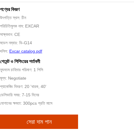
পণ্যের বিবরণ
উৎপত্তি স্থল: চীন
পরিচিতিমুলক নাম: EXCAR
সাক্ষ্যদান: CE
মডেল নম্বার: ডি-G14
দলিল:
Excar catalog.pdf
পেমেন্ট ও শিপিংয়ের শর্তাবলী
ন্যূনতম চাহিদার পরিমাণ: 1 পিসি
মূল্য: Negotiate
প্যাকেজিং বিবরণ: 20 'ধারক, 40'
ডেলিভারি সময়: 7-15 দিনের
যোগানের ক্ষমতা: 300pcs প্রতি মাসে
সেরা দাম পান