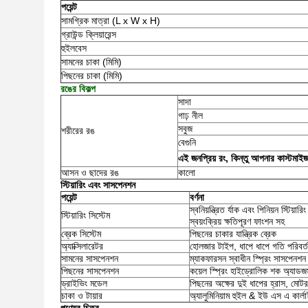
পয়েন্ট
সামগ্রিক মাত্রা (L x W x H)
গ্রাউন্ড ক্লিয়ারেন্স
হুইলবেস
সামনের চাকা (মিমি)
পিছনের চাকা (মিমি)
রঙের বিকল্প
সাদা
গাঢ় নীল
সবুজ
শরীরের রঙ
বেগুনি
এই জনপ্রিয় রং, কিন্তু আপনার কাস্টমাইজড 
আসন ও ছাদের রঙ
কালো
স্টিয়ারিং এবং সাসপেনশন
পয়েন্ট
বর্ণনা
স্বনিয়ন্ত্রিত র্যাক এবং পিনিয়ন স্টিয়ারিং
স্টিয়ারিং সিস্টেম
স্বয়ংক্রিয় ক্ষতিপূরণ ফাংশন সহ
ব্রেক সিস্টেম
পিছনের চাকার যান্ত্রিক ব্রেক
অ্যাক্সিলারেটর
হোলজার টাইপ, ধাপে ধাপে গতি পরিবর্
সামনের সাসপেনশন
ম্যাকফারসন স্বাধীন স্প্রিং সাসপেনশন
পিছনের সাসপেনশন
কয়েল স্প্রিং হাইড্রোলিক শক অ্যাডজস
ড্রাইভিং মডেল
পিছনের অক্ষের দুই ধাপের হ্রাস, মোটর
চাকা ও টায়ার
অ্যালুমিনিয়াম হুইল & ইউ এস এ কার