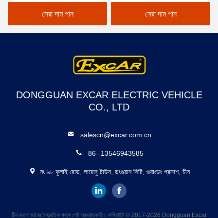
সাথে 8 টি সিটার
ইলেকট্রিক ভিনটেজ কার
সেরা দাম পান
সেরা দাম পান
DONGGUAN EXCAR ELECTRIC VEHICLE
CO., LTD
salescn@excar.com.cn
86--13546943585
নং ৬৮ ফুলাই রোড, লায়োবু টাউন, ডংগুয়ান সিটি, গুয়াংডং প্রদেশ, চীন
চীন ভালো মানের বৈদ্যুতিক গল্ফ গেট সরবরাহকারী। কপিরাইট © 2017-2026 Dongguan Excar