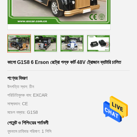
কালো G1S8 6 Erson রেট্রো গল্ফ কার্ট 48V ট্রোজান ব্যাটারি চালিত
পণ্যের বিবরণ
উৎপত্তি স্থল: চীন
পরিচিতিমুলক নাম: EXCAR
সাক্ষ্যদান: CE
মডেল নম্বার: G1S8
পেমেন্ট ও শিপিংয়ের শর্তাবলী
ন্যূনতম চাহিদার পরিমাণ: 1 পিসি