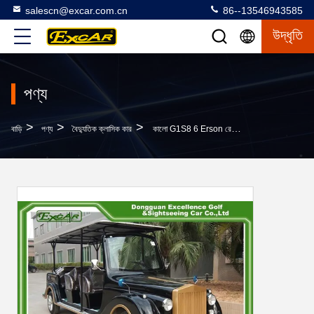
salescn@excar.com.cn
86--13546943585
উদ্ধৃতি
পণ্য
>
>
>
বাড়ি
পণ্য
বৈদ্যুতিক ক্লাসিক কার
কালো G1S8 6 Erson রেট্রো গল্ফ কার্ট 48V ট্রোজান ব্যাটারি চালিত