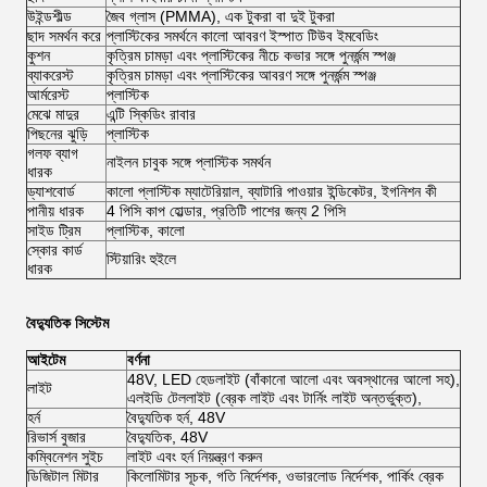
উইন্ডশীল্ড
জৈব গ্লাস (PMMA), এক টুকরা বা দুই টুকরা
ছাদ সমর্থন করে
প্লাস্টিকের সমর্থনে কালো আবরণ ইস্পাত টিউব ইমবেডিং
কুশন
কৃত্রিম চামড়া এবং প্লাস্টিকের নীচে কভার সঙ্গে পুনর্জন্ম স্পঞ্জ
ব্যাকরেস্ট
কৃত্রিম চামড়া এবং প্লাস্টিকের আবরণ সঙ্গে পুনর্জন্ম স্পঞ্জ
আর্মরেস্ট
প্লাস্টিক
মেঝে মাদুর
এন্টি স্কিডিং রাবার
পিছনের ঝুড়ি
প্লাস্টিক
গলফ ব্যাগ
নাইলন চাবুক সঙ্গে প্লাস্টিক সমর্থন
ধারক
ড্যাশবোর্ড
কালো প্লাস্টিক ম্যাটেরিয়াল, ব্যাটারি পাওয়ার ইন্ডিকেটর, ইগনিশন কী
পানীয় ধারক
4 পিসি কাপ হোল্ডার, প্রতিটি পাশের জন্য 2 পিসি
সাইড ট্রিম
প্লাস্টিক, কালো
স্কোর কার্ড
স্টিয়ারিং হুইলে
ধারক
বৈদ্যুতিক সিস্টেম
আইটেম
বর্ণনা
48V, LED হেডলাইট (বাঁকানো আলো এবং অবস্থানের আলো সহ),
লাইট
এলইডি টেললাইট (ব্রেক লাইট এবং টার্নিং লাইট অন্তর্ভুক্ত),
হর্ন
বৈদ্যুতিক হর্ন, 48V
রিভার্স বুজার
বৈদ্যুতিক, 48V
কম্বিনেশন সুইচ
লাইট এবং হর্ন নিয়ন্ত্রণ করুন
ডিজিটাল মিটার
কিলোমিটার সূচক, গতি নির্দেশক, ওভারলোড নির্দেশক, পার্কিং ব্রেক