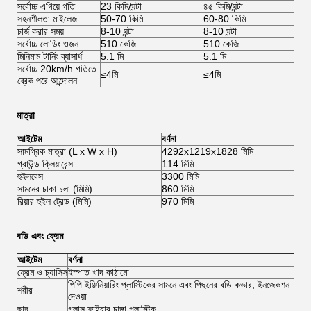
সর্বোচ্চ এগিয়ে গতি
23 কিমি/ঘন্টা
৪৫ কিমি/ঘন্টা
সহনশীলতা মাইলেজ
50-70 কিমি
60-80 কিমি
চার্জ করার সময়
8-10 ঘন্টা
8-10 ঘন্টা
সর্বোচ্চ লোডিং ওজন
510 কেজি
510 কেজি
মিনিমাম টার্নিং ব্যাসার্ধ
5.1 মি
5.1 মি
সর্বোচ্চ 20km/h গতিতে
≤4মি
≤4মি
ব্রেক পরে আন্দোলন
মাত্রা
আইটেম
বর্ণনা
সামগ্রিক মাত্রা (L x W x H)
4292x1219x1828 মিমি
গ্রাউন্ড ক্লিয়ারেন্স
114 মিমি
হুইলবেস
3300 মিমি
সামনের চাকা চলা (মিমি)
860 মিমি
রিয়ার হুইল ট্রেড (মিমি)
970 মিমি
বডি এবং ফ্রেম
আইটেম
বর্ণনা
ফ্রেম ও চ্যাসিস
ইস্পাত খাদ কাঠামো
পিপি ইঞ্জিনিয়ারিং প্লাস্টিকের সামনে এবং পিছনের বডি কভার, ইনজেকশন
শরীর
দেওয়া
ছাদ
গ্লাস ফাইবার চাঙ্গা প্লাস্টিক