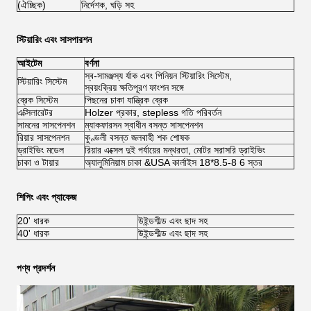
(ঐচ্ছিক)
নির্দেশক, ঘড়ি সহ
স্টিয়ারিং এবং সাসপারশন
আইটেম
বর্ণনা
স্ব-সামঞ্জস্য র্যাক এবং পিনিয়ন স্টিয়ারিং সিস্টেম,
স্টিয়ারিং সিস্টেম
স্বয়ংক্রিয় ক্ষতিপূরণ ফাংশন সঙ্গে
ব্রেক সিস্টেম
পিছনের চাকা যান্ত্রিক ব্রেক
এক্সিলারেটর
Holzer প্রকার, stepless গতি পরিবর্তন
সামনের সাসপেনশন
ম্যাকফারসন স্বাধীন বসন্ত সাসপেনশন
রিয়ার সাসপেনশন
কুণ্ডলী বসন্ত জলবাহী শক শোষক
ড্রাইভিং মডেল
রিয়ার এক্সেল দুই পর্যায়ের মন্থরতা, মোটর সরাসরি ড্রাইভিং
চাকা ও টায়ার
অ্যালুমিনিয়াম চাকা &USA কার্লাইস 18*8.5-8 6 স্তর
শিপিং এবং প্যাকেজ
20' ধারক
উইন্ডশীল্ড এবং ছাদ সহ
40' ধারক
উইন্ডশীল্ড এবং ছাদ সহ
পণ্য প্রদর্শন