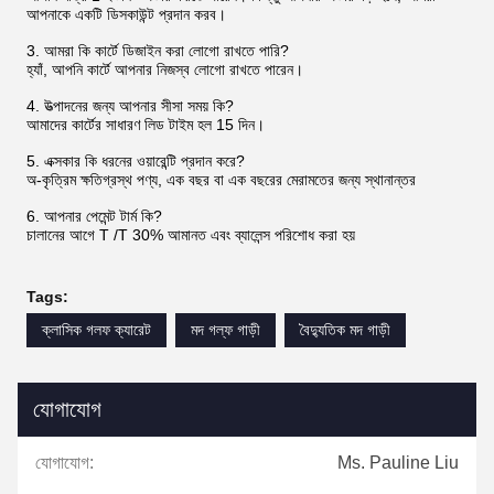
আপনাকে একটি ডিসকাউন্ট প্রদান করব।
3. আমরা কি কার্টে ডিজাইন করা লোগো রাখতে পারি?
হ্যাঁ, আপনি কার্টে আপনার নিজস্ব লোগো রাখতে পারেন।
4. উত্পাদনের জন্য আপনার সীসা সময় কি?
আমাদের কার্টের সাধারণ লিড টাইম হল 15 দিন।
5. এক্সকার কি ধরনের ওয়ারেন্টি প্রদান করে?
অ-কৃত্রিম ক্ষতিগ্রস্থ পণ্য, এক বছর বা এক বছরের মেরামতের জন্য স্থানান্তর
6. আপনার পেমেন্ট টার্ম কি?
চালানের আগে T /T 30% আমানত এবং ব্যালেন্স পরিশোধ করা হয়
Tags:
ক্লাসিক গলফ ক্যারেট
মদ গল্ফ গাড়ী
বৈদ্যুতিক মদ গাড়ী
যোগাযোগ
যোগাযোগ:
Ms. Pauline Liu