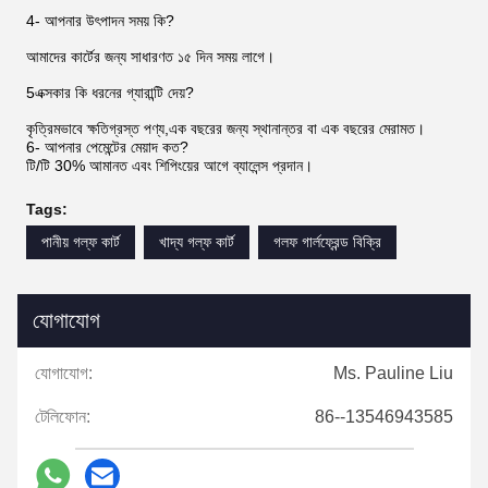
4- আপনার উৎপাদন সময় কি?
আমাদের কার্টের জন্য সাধারণত ১৫ দিন সময় লাগে।
5এক্সকার কি ধরনের গ্যারান্টি দেয়?
কৃত্রিমভাবে ক্ষতিগ্রস্ত পণ্য,এক বছরের জন্য স্থানান্তর বা এক বছরের মেরামত।
6- আপনার পেমেন্টের মেয়াদ কত?
টি/টি 30% আমানত এবং শিপিংয়ের আগে ব্যালেন্স প্রদান।
Tags:
পানীয় গল্ফ কার্ট
খাদ্য গল্ফ কার্ট
গলফ গার্লফ্রেন্ড বিক্রি
যোগাযোগ
যোগাযোগ:
Ms. Pauline Liu
টেলিফোন:
86--13546943585