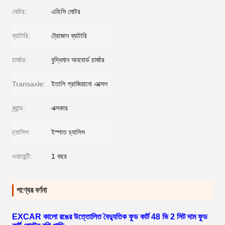
মোটর:
এডিসি মোটর
ব্যাটারি:
ট্রোজান ব্যাটারি
চার্জার:
বুদ্ধিমান অনবোর্ড চার্জার
Transaxle:
ইতালি গ্রাজিয়ানো এক্সেল
ব্র্যান্ড:
এক্সকার
চ্যাসিস:
ইস্পাত চ্যাসিস
ওয়ারেন্টি:
1 বছর
পণ্যের বর্ণনা
EXCAR কালো রঙের উত্তোলিত বৈদ্যুতিক ফুড কার্ট 48 ভি 2 সিট দাম ফুড