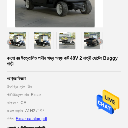
কালো রঙ উত্তোলিত পানীয় খাদ্য গল্ফ কার্ট 48V 2 যাত্রী হোটেল Buggy
গাড়ী
পণ্যের বিবরণ
উৎপত্তি স্থল: চীন
পরিচিতিমুলক নাম: Excar
সাক্ষ্যদান: CE
মডেল নম্বার: A1H2 / সিসি
দলিল:
Excar catalog.pdf