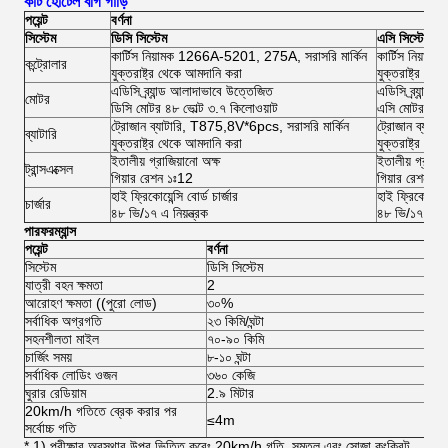
কার্ট হোটেল বগি গাড়ি
পয়েন্ট
বর্ণনা
সিস্টেম
ডিসি সিস্টেম
এসি সিস্টেম
কার্টিস নিয়ামক 1266A-5201, 275A, সরাসরি মার্কিন
কার্টিস নিয়া
কন্ট্রোলার
যুক্তরাষ্ট্র থেকে আমদানি করা
যুক্তরাষ্ট্র থে
এডিসি ব্র্যান্ড আলাদাভাবে উত্তেজিত
এডিসি ব্র্যান্
মোটর
ডিসি মোটর ৪৮ ভোল্ট ৩.৭ কিলোওয়াট
এসি মোটর ৪৮ ভ
ট্রোজান ব্যাটারি, T875,8V*6pcs, সরাসরি মার্কিন
ট্রোজান ব্যাট
ব্যাটারি
যুক্তরাষ্ট্র থেকে আমদানি করা
যুক্তরাষ্ট্র থে
ইতালীয় গ্রাজিয়ানো অক্ষ
ইতালীয় গ্রাজিয
ট্রান্সএক্সেল
গিয়ার রেশন ১ঃ12
গিয়ার রেশন ১
হাই ফ্রিকোয়েন্সি বোর্ড চার্জার
হাই ফ্রিকোয়েন্সি
চার্জার
৪৮ ভি/১৭ এ নিয়ন্ত্রক
৪৮ ভি/১৭ এ নিয়
পারফরম্যান্স
পয়েন্ট
বর্ণনা
সিস্টেম
ডিসি সিস্টেম
এস
যাত্রী বহন ক্ষমতা
2
2
আরোহণ ক্ষমতা ((পুরো লোড)
৩০%
৩
সর্বাধিক অগ্রগতি
২৩ কিমি/ঘন্টা
4
সহনশীলতা মাইল
৭০-৯০ কিমি
৮০
চার্জিং সময়
৮-১০ ঘন্টা
৮-১
সর্বাধিক লোডিং ওজন
৩৬০ কেজি
৩৬
ঘুরার রেডিয়াম
2.৯ মিটার
2.
20km/h গতিতে ব্রেক করার পর
≤4m
≤
সর্বোচ্চ গতি
* 1) পরীক্ষার অবস্থার উপর ভিত্তি করেঃ 20km/h গতি, সমতল এবং সোজা কংক্রিট