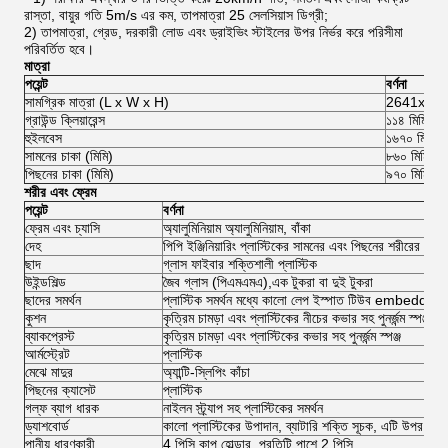
রাস্তা, বায়ুর গতি 5m/s এর কম, তাপমাত্রা 25 সেলসিয়াস ডিগ্রী;
2) তাপমাত্রা, গ্রেড, দরকারী লোড এবং ড্রাইভিং স্টাইলের উপর নির্ভর করে পরিসীমা
পরিবর্তিত হবে।
মাত্রা
পয়েন্ট
বর্ণনা
সামগ্রিক মাত্রা (L x W x H)
2641x121
গ্রাউন্ড ক্লিয়ারেন্স
১১৪ মিমি
হুইলবেস
১৬৭০ মিমি
সামনের চাকা (মিমি)
৮৬০ মিমি
পিছনের চাকা (মিমি)
৯৭০ মিমি
শরীর এবং ফ্রেম
পয়েন্ট
বর্ণনা
ফ্রেম এবং চ্যাসি
অ্যালুমিনিয়াম অ্যালুমিনিয়াম, বাঁকা
দেহ
পিপি ইঞ্জিনিয়ারিং প্লাস্টিকের সামনের এবং পিছনের শরীরের কভ
ছাদ
গ্লাস ফাইবার শক্তিশালী প্লাস্টিক
উইন্ডশিল্ড
জৈব গ্লাস (পিএমএমএ),এক টুকরা বা দুই টুকরা
ছাদের সমর্থন
প্লাস্টিক সমর্থন মধ্যে কালো লেপ ইস্পাত টিউব embedding
কুশন
কৃত্রিম চামড়া এবং প্লাস্টিকের নীচের কভার সহ পুনর্জন্ম স্পঞ্জ
ব্যাকপ্রেস্ট
কৃত্রিম চামড়া এবং প্লাস্টিকের কভার সহ পুনর্জন্ম স্পঞ্জ
আর্মস্ট্রেট
প্লাস্টিক
মেঝে মাদুর
অ্যান্টি-স্লিপিং কাঁচা
পিছনের ক্যাসেট
প্লাস্টিক
গল্ফ ব্যাগ ধারক
নাইলন স্ট্র্যাপ সহ প্লাস্টিকের সমর্থন
ড্যাশবোর্ড
কালো প্লাস্টিকের উপাদান, ব্যাটারি শক্তি সূচক, এটি উপর ign
পানীয় ধারণকারী
4 পিসি কাপ হোল্ডার, প্রতিটি পাশে 2 পিসি