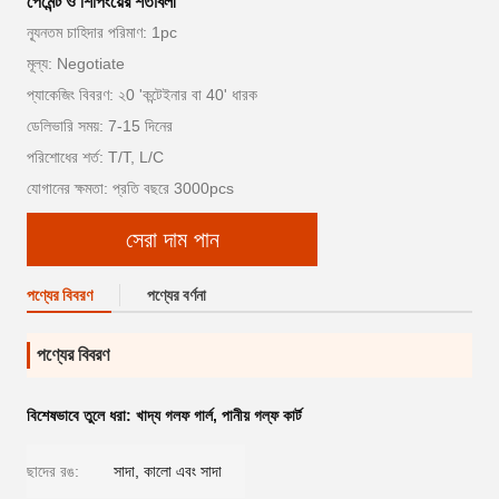
পেমেন্ট ও শিপিংয়ের শর্তাবলী
ন্যূনতম চাহিদার পরিমাণ: 1pc
মূল্য: Negotiate
প্যাকেজিং বিবরণ: ২0 'কন্টেইনার বা 40' ধারক
ডেলিভারি সময়: 7-15 দিনের
পরিশোধের শর্ত: T/T, L/C
যোগানের ক্ষমতা: প্রতি বছরে 3000pcs
সেরা দাম পান
পণ্যের বিবরণ
পণ্যের বর্ণনা
পণ্যের বিবরণ
বিশেষভাবে তুলে ধরা:
খাদ্য গলফ গার্ল
,
পানীয় গল্ফ কার্ট
ছাদের রঙ:
সাদা, কালো এবং সাদা