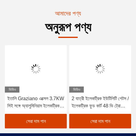
আমাদের পণ্য
অনুরূপ পণ্য
ভিডিও
ভিডিও
ইতালি Graziano এক্সেল 3.7KW
2 যাত্রী ইলেকট্রিক ইউটিলিটি গেটস /
সিই সঙ্গে অ্যালুমিনিয়াম ইলেকট্রিক
ইলেকট্রিক ফুড কার্ট 48 ভি ট্রোজান
খাদ্য কার্ট
ব্যাটারীর সাথে
সেরা দাম পান
সেরা দাম পান