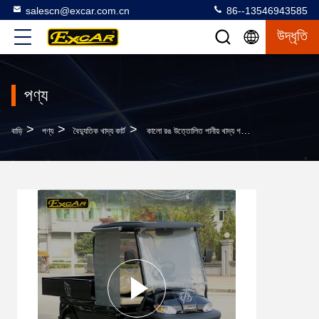
salescn@excar.com.cn
86--13546943585
উদ্ধৃতি
পণ্য
>
>
>
বাড়ি
পণ্য
বৈদ্যুতিক খাদ্য কার্ট
কালো রঙ উত্তোলিত পানীয় খাদ্য গল্ফ কার্ট 48V 2 যাত্রী হোটেল Buggy গাড়ী