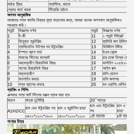
সাইড ট্রিম
প্লাস্টিক, কালো
স্কোর কার্ড ধারক
স্টিয়ারিং হুইলে
অপশন আনুষাঙ্গিক
আমাদের গল্ফ কার্টের বিক্রয় মূল্য বাড়ানোর জন্য, আমরা অনেক অপশনাল আনুষাঙ্গিকও
সরবরাহ করি।
পয়েন্ট
বিকল্পের বর্ণনা
পয়েন্ট
বিকল্পের বর্ণনা
1
ই-কী
11
২ পয়েন্ট সিটবেল্ট
2
হিংযুক্ত ফ্রন্টশিল্ড
12
ব্যাটারি জল রিফিল সিস্
3
ল্যামিনেটেড উইপার সহ উইন্ডশিল্ড
13
ডিজিটাল মিটার
4
ইস্পাত ব্রাশ গার্ড
14
ইএম ব্রেক
5
সামনের স্টিলের বাস্কেট
15
চার চাকা ডিস্ক ব্রেক
6
অভ্যন্তরীণ রিয়ারভিউ মিরর
16
কার্লাইল ২০৫/৫০-১০ টা
7
পাশের রিয়ারভিউ মিরর
17
আইস বক্স
8
অভ্যন্তরীণ
18
বালি বোতল
9
সানশাইন কভার
19
বালি জলাশয়
10
গল্ফ ব্যাগের কভার
20
বল ওয়াশিং মেশিন
প্যাকিং ও শিপিং
এক্সকার গল্ফ কার্ট স্টিলের বাক্সে প্যাক করা হবে
মডেল
মাত্রা ((মিমি)
20 ̊ পাত্রে
ছাদ এবং উইন্ডশিল্ড
ছাদ ও ফ্রন্ট
ছাদ এবং উইন্ডশিল্ড সহ
ছাদ ও ফ্রন্টশিল ছাড়া
সহ
ছাড়া
A1H2/CC
৩৪০০*১২০০*১৯০০
৩৪০০*১২০০*১২০০
২টি ইউনিট
৪টি ইউনিট
পণ্যের চিত্র