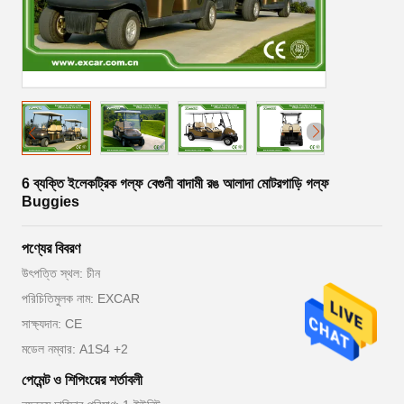
6 ব্যক্তি ইলেকট্রিক গল্ফ বেগুনী বাদামী রঙ আলাদা মোটরগাড়ি গল্ফ
Buggies
পণ্যের বিবরণ
উৎপত্তি স্থল: চীন
পরিচিতিমুলক নাম: EXCAR
সাক্ষ্যদান: CE
মডেল নম্বার: A1S4 +2
পেমেন্ট ও শিপিংয়ের শর্তাবলী