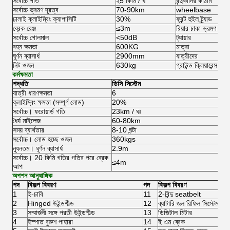
সর্বোচ্চ গতি
২5 কিমি / ঘ
বন্দুকাদির কাঠাম
সর্বোচ্চ ভ্রমণ দূরত্ব
70-90km
wheelbase
ঢালাই ক্লাইম্বিং ক্যাপাসিটি
30%
ফ্রন্ট হুইল ট্র্যাড
ব্রেক রেঞ্জ
≤3m
রিয়ার চাকা ভ্রমণ
সর্বোচ্চ গোলমাল
<50dB
ট্যায়ার
বহন ক্ষমতা
600KG
মাত্রা
ঘূর্ণন ব্যাসার্ধ
2900mm
যাত্রীদের
নিট ওজন
630kg
গ্রাউন্ড ক্লিয়ারেন্স
কর্মক্ষমতা
পদ্ধতি
ডিসি সিস্টেম
যাত্রী ধারণক্ষমতা
6
ক্লাইম্বিং ক্ষমতা (সম্পূর্ণ লোড)
20%
সর্বোচ্চ।
ফরোয়ার্ড গতি
23km / ঘঃ
ধৈর্য মাইলেজ
60-80km
সময় ব্যার্থতার
8-10 ঘন্টা
সর্বোচ্চ।
লোড হচ্ছে ওজন
360kgs
ন্যূনতম।
ঘূর্ণন ব্যাসার্ধ
2.9m
সর্বোচ্চ।
20 কিমি গতির গতির পরে ব্রেক
≤4m
আপ
অপশন আনুষাঙ্গিক
পদ
বিকল্প বিবরণ
পদ
বিকল্প বিবরণ
1
ই-চাবি
11
2-বিন্দু seatbelt
2
Hinged উইন্ডশীল্ড
12
ব্যাটারি জল রিফিল সিস্টেম
3
সম্মার্জনী সঙ্গে পরতী উইন্ডশীল্ড
13
ডিজিটাল মিটার
4
ইস্পাত বুরুশ পাহারা
14
ই এম ব্রেক