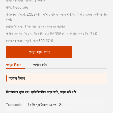
ন্যূনতম চাহিদার পরিমাণ: 1 ইউনিট
মূল্য: Negotiate
প্যাকেজিং বিবরণ: LCL চালান প্যাকিং: ছাদ ধাপ বন্ধ প্যাকিং, ইস্পাত ফ্রেম, কার্টুন কাগজ
কভার।
ডেলিভারি সময়: 7 দিন পরে আপনার আমানত প্রাপ্ত
পরিশোধের শর্ত: ডি / এ, ডি / পি, ওয়েস্টার্ন ইউনিয়ন, মানিগ্রাম, এল / সি, টি / টি
যোগানের ক্ষমতা: প্রতি মাসে 300 ইউনিট
সেরা দাম পান
পণ্যের বিবরণ
পণ্যের বর্ণনা
পণ্যের বিবরণ
বিশেষভাবে তুলে ধরা:
ব্যাটারিচালিত গল্ফ বাগি
,
গল্ফ কার্ট বগী
Transaxle:
ইতালি গ্রাজিয়ানো এক্সেল 12: 1