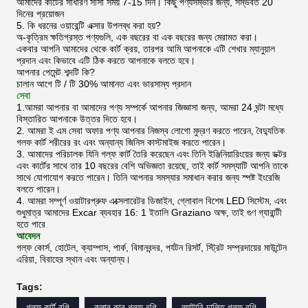
আমাদের কার্টের সাধারণ সীসা সময় 7-15 দিন। কিছু পণ্যসম্ভার জন্য, সম্ভবত 20
দিনের প্রয়োজন
5. কি ধরনের ওয়ারেন্টি এক্সার উপলব্ধ করা হয়?
অ-কৃত্রিম ক্ষতিগ্রস্ত পণ্যগুলি, এক বছরের বা এক বছরের জন্য মেরামত করা।
একবার আপনি আমাদের থেকে কার্ট ক্রয়, তারপর আমি আপনাকে এটি শেখার ম্যানুয়াল
প্রদান এবং কিভাবে এটি ঠিক করতে আপনাকে বলতে হবে।
আপনার পেমেন্ট শব্দটি কি?
চালান আগে টি / টি 30% আমানত এবং ভারসাম্য প্রদান
সেবা
1.আমরা আপনার বা আমাদের পণ্য সম্পর্কে আপনার জিজ্ঞাসা জন্য, আমরা 24 ঘন্টা মধ্যে
বিস্তারিত আপনাকে উত্তর দিতে হবে।
2. আমরা ই এম সেবা অফার পণ্য আপনার নিজস্ব লোগো মুদ্রণ করতে পারেন, বৈদ্যুতিক
গলফ কার্ট শরীরের রং এবং অন্যান্য জিনিস কাস্টমাইজ করতে পারেন।
3. আমাদের পরিচালক যিনি গল্ফ কার্ট তৈরি করেছেন এবং তিনি ইঞ্জিনিয়ারিংয়ের জন্য ডক্টর
এবং কার্টের সাথে তার 10 বছরের বেশি অভিজ্ঞতা রয়েছে, তাই কার্ট সমস্যাটি আপনি তাকে
সাথে যোগাযোগ করতে পারেন। তিনি আপনার সমস্যার সমাধান করার জন্য স্পষ্ট ইংরেজি
বলতে পারেন।
4. আমরা সম্পূর্ণ ওয়াটারপ্রুফ এক্সেলারেটর ডিজাইন, গ্লোবাল বিশেষ LED সিস্টেম, এবং
শুধুমাত্র আমাদের Excar ব্যবহার 16: 1 ইতালি Graziano অক্ষ, তাই গুণ গ্যারান্টী
হতে পারে
আবেদন
গল্ফ কোর্স, হোটেল, ক্যাম্পাস, পার্ক, বিমানবন্দর, পর্যটন রিসর্ট, স্ট্রিট সম্প্রদায়ের মাউন্টেন
এরিয়া, বিবাহের স্থান এবং অন্যান্য।
Tags:
গল্ফ কার্ট বগি
ক্লাব কার গল্ফ বগি
ব্যাটারি চালিত গল্ফ বগি