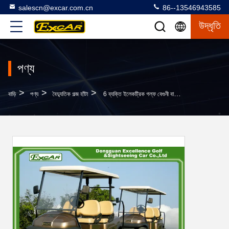
salescn@excar.com.cn
86--13546943585
উদ্ধৃতি
পণ্য
>
>
>
বাড়ি
পণ্য
বৈদ্যুতিক গল্জ হাঁটা
6 ব্যক্তি ইলেকট্রিক গল্ফ বেগুনী বাদামী রঙ আলাদা মোটরগাড়ি গল্ফ Buggies