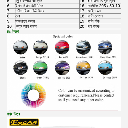
5
ফ্রন্ট ইস্পাত বাস্কেট
15
চার চাকা ডিস্ক ব্রেক
6
ইনার রিয়ার ভিউ মিরর
16
কার্লাইল 205 / 50-10 টায়রা
7
সাইড রিয়ার ভিউ মিরর
17
আইস বক্স
8
ঘের
18
বালি বোতল
9
সানশাইন কভার
19
বালি র্যাক
10
গল্ফ ব্যাগ কভার
20
বল ধাবক
রঙ বিকল্প
পণ্য চিত্র