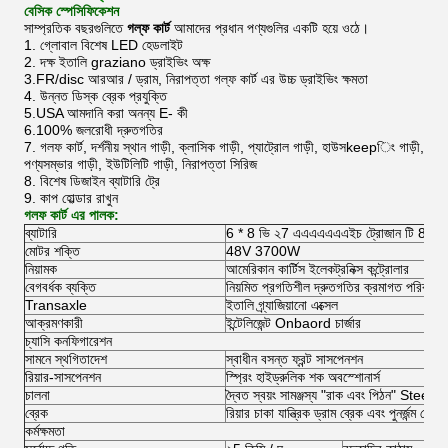
বেসিক স্পেসিফিকেশন
সাম্প্রতিক বছরগুলিতে
গল্ফ কার্ট
আমাদের প্রধান পণ্যগুলির একটি হয়ে ওঠে।
1. গ্লোবাল বিশেষ LED হেডলাইট
2. দক্ষ ইতালি graziano ড্রাইভিং অক্ষ
3.FR/disc আরআর / ড্রাম, নিরাপত্তা গল্ফ কার্ট এর উচ্চ ড্রাইভিং ক্ষমতা
4. উন্নত ডিস্ক ব্রেক প্রযুক্তি
5.USA আমদানি করা অনন্য E- কী
6.100% জলরোধী দ্রুতগতির
7. গলফ কার্ট, দর্শনীয় স্থান গাড়ী, ক্লাসিক গাড়ী, প্যাট্রোল গাড়ী, হাউসkeepিং গাড়ী,
পণ্যসম্ভার গাড়ী, ইউটিলিটি গাড়ী, নিরাপত্তা সিরিজ
8. বিশেষ ডিজাইন ব্যাটারি ট্রে
9. কাপ হোল্ডার রাখুন
গলফ কার্ট এর পালক:
ব্যাটারি
6 * 8 ভি ২7 এএএএএএএইচ ট্রোজান টি 875
মোটর শক্তি
48V 3700W
নিয়ামক
আমেরিকান কার্টিস ইলেকট্রনিক্স কন্ট্রোলার
বেগবর্ধক ব্যক্তি
নিয়মিত প্রগতিশীল দ্রুতগতির ক্রমাগত পরিবর্তনশ
Transaxle
ইতালি গ্র্যাজিয়ানো এক্সেল
আক্রমণকারী
ইন্টেলিজেন্ট Onbaord চার্জার
চ্যাসি কনফিগারেশন
সামনে স্থগিতাদেশ
স্বাধীন বসন্ত ফ্রন্ট সাসপেনশন
রিয়ার-সাসপেনশন
স্প্রিং হাইড্রুলিক শক অবস্শোনার্স
চালনা
দ্বৈত স্বয়ং সামঞ্জস্য "রাক এবং পিঠন" Steetri
ব্রেক
রিয়ার চাকা যান্ত্রিক ড্রাম ব্রেক এবং পুনর্জন্ম ব্রেক
কর্মক্ষমতা