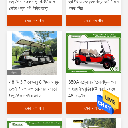
বৈদ্যুতিক গল্ফ গাড়ী 48V এসি
ব্যাটারি ইলেকট্রিক গল্ফ কার্ট / মিনি
মোটর গল্ফ বগী বিক্রি জন্য
গল্ফ ক্ষীর
সেরা দাম পান
সেরা দাম পান
ভিডিও
48 ভি 3.7 কেডব্লু 8 সিটার গল্ফ
350A কন্ট্রোলার ইলেকট্রিক গল
বেগুনী / ডিপ কাপ হোল্ডারদের সাথে
গার্হস্থ্য বীজবৃদ্ধি সিই প্রমিত সঙ্গে
বৈদ্যুতিক দর্শনীয় স্থান
48 ভোল্টেজ
সেরা দাম পান
সেরা দাম পান