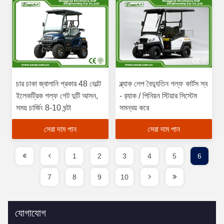
চার চাকা জ্বালানি প্রকার 48 ভোল্ট
ব্ল্যাক লেপ বৈদ্যুতিন গল্ফ কার্টস স্ব
ইলেকট্রিক গল্ফ গেট দুটি আসন,
- র‌্যাক / পিনিয়ন স্টিয়ার সিস্টেম
সময় চার্জিং 8-10 ঘন্টা
সমন্বয় করে
সেরা দাম পান
সেরা দাম পান
1
2
3
4
5
6
7
8
9
10
যোগাযোগ