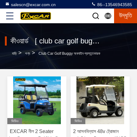
salescn@excar.com.cn
86--13546943585
উদ্ধৃতি
কীওয়ার্ড [ club car golf buggy ] ম্যাচ 120 পণ্য
>
>
বাড়ি
পণ্য
Club Car Golf Buggy অনলাইন প্রস্তুতকারক
ভিডিও
ভিডিও
EXCAR নীল 2 Seater
2 আসনবিন্যাস 48v ট্রোজান