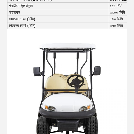
গ্রাউন্ড ক্লিয়ারেন্স
১১৪ মিমি
হুইলবেস
৩৩০০ মিমি
সামনের চাকা (মিমি)
৮৬০ মিমি
পিছনের চাকা (মিমি)
৯৭০ মিমি