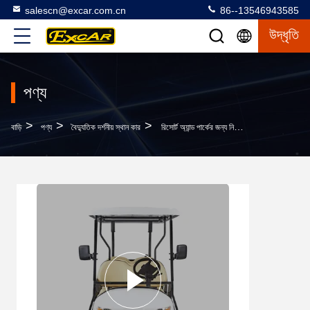
salescn@excar.com.cn
86--13546943585
উদ্ধৃতি
পণ্য
>
>
>
বাড়ি
পণ্য
বৈদ্যুতিক দর্শনীয় স্থান কার
রিসোর্ট অ্যান্ড পার্কের জন্য নিউ এনার্জি ৬ সিটার গল্ফ কার দর্শনীয় স্থান শাটল বাস ৩.৭ KW এসি সিস্টেম