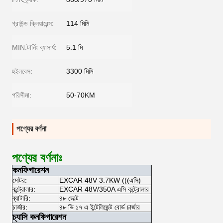
গ্রাউন্ড ক্লিয়ারেন্স:
114 মিমি
MIN.টার্নিং ব্যাসার্ধ:
5.1 মি
হুইলবেস:
3300 মিমি
পরিসীমা:
50-70KM
পণ্যের বর্ণনা
পণ্যের বর্ণনাঃ
কনফিগারেশন
মোটর:
EXCAR 48V 3.7KW (((এসি)
কন্ট্রোলার:
EXCAR 48V/350A এসি কন্ট্রোলার
ব্যাটারি:
৪৮ ভোল্ট
চার্জার:
৪৮ ভি ১৭ এ ইন্টেলিজেন্ট বোর্ড চার্জার
চ্যাসি কনফিগারেশন