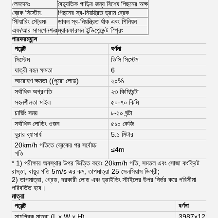
লেনদেনঃ
বৈদ্যুতিক গাড়ির জন্য বিশেষ পিছনের অক্ষ
ব্রেক সিস্টেম:
পিছনের স্ব-নিয়ন্ত্রিত ড্রাম ব্রেক
স্টিয়ারিং স্ট্রেমঃ
ডাবল স্ব-নিয়ন্ত্রিত র্যাক এবং পিনিয়ন
এফ/আর সাসপেনশনঃ
ম্যাকফারসন ইন্ডিপেন্ডেন্ট স্প্রিং
পারফরম্যান্স
পয়েন্ট
বর্ণনা
সিস্টেম
ডিসি সিস্টেম
যাত্রী বহন ক্ষমতা
6
আরোহণ ক্ষমতা ((পুরো লোড)
২০%
সর্বাধিক অগ্রগতি
২৩ কিমি/ঘন্টা
সহনশীলতা মাইল
৫০-৭০ কিমি
চার্জিং সময়
৮-১০ ঘন্টা
সর্বাধিক লোডিং ওজন
৫১০ কেজি
ঘুরার ব্যাসার্ধ
5.১ মিটার
20km/h গতিতে ব্রেকের পর সর্বোচ্চ
≤4m
গতি
* 1) পরীক্ষার অবস্থার উপর ভিত্তি করেঃ 20km/h গতি, সমতল এবং সোজা কংক্রিট
রাস্তা, বায়ুর গতি 5m/s এর কম, তাপমাত্রা 25 সেলসিয়াস ডিগ্রী;
2) তাপমাত্রা, গ্রেড, দরকারী লোড এবং ড্রাইভিং স্টাইলের উপর নির্ভর করে পরিসীমা
পরিবর্তিত হবে।
মাত্রা
পয়েন্ট
বর্ণনা
সামগ্রিক মাত্রা (L x W x H)
3987x1219x1