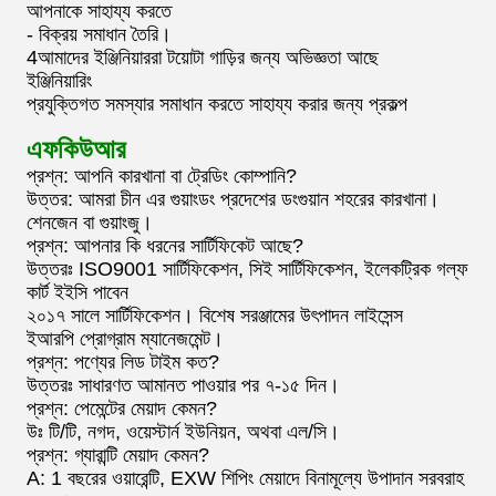
আপনাকে সাহায্য করতে
- বিক্রয় সমাধান তৈরি।
4আমাদের ইঞ্জিনিয়াররা টয়োটা গাড়ির জন্য অভিজ্ঞতা আছে
ইঞ্জিনিয়ারিং
প্রযুক্তিগত সমস্যার সমাধান করতে সাহায্য করার জন্য প্রকল্প
এফকিউআর
প্রশ্ন: আপনি কারখানা বা ট্রেডিং কোম্পানি?
উত্তর: আমরা চীন এর গুয়াংডং প্রদেশের ডংগুয়ান শহরের কারখানা।
শেনজেন বা গুয়াংজু।
প্রশ্ন: আপনার কি ধরনের সার্টিফিকেট আছে?
উত্তরঃ ISO9001 সার্টিফিকেশন, সিই সার্টিফিকেশন, ইলেকট্রিক গল্ফ
কার্ট ইইসি পাবেন
২০১৭ সালে সার্টিফিকেশন। বিশেষ সরঞ্জামের উৎপাদন লাইসেন্স
ইআরপি প্রোগ্রাম ম্যানেজমেন্ট।
প্রশ্ন: পণ্যের লিড টাইম কত?
উত্তরঃ সাধারণত আমানত পাওয়ার পর ৭-১৫ দিন।
প্রশ্ন: পেমেন্টের মেয়াদ কেমন?
উঃ টি/টি, নগদ, ওয়েস্টার্ন ইউনিয়ন, অথবা এল/সি।
প্রশ্ন: গ্যারান্টি মেয়াদ কেমন?
A: 1 বছরের ওয়ারেন্টি, EXW শিপিং মেয়াদে বিনামূল্যে উপাদান সরবরাহ