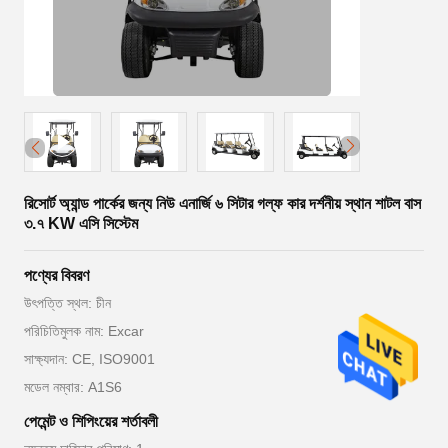
রিসোর্ট অ্যান্ড পার্কের জন্য নিউ এনার্জি ৬ সিটার গল্ফ কার দর্শনীয় স্থান শাটল বাস
৩.৭ KW এসি সিস্টেম
পণ্যের বিবরণ
উৎপত্তি স্থল: চীন
পরিচিতিমুলক নাম: Excar
সাক্ষ্যদান: CE, ISO9001
মডেল নম্বার: A1S6
পেমেন্ট ও শিপিংয়ের শর্তাবলী