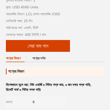
ন্যূনতম চাহিদার পরিমাণ: 1
মূল্য: USD 4595/ Units
প্যাকেজিং বিবরণ: LCL চালান প্যাকেজিং /CKD
ডেলিভারি সময়: 25 দিন
পরিশোধের শর্ত: এল/সি, টি/টি
যোগানের ক্ষমতা: 400 ইউনিট / মাস
সেরা দাম পান
পণ্যের বিবরণ
পণ্যের বর্ণনা
পণ্যের বিবরণ
বিশেষভাবে তুলে ধরা:
নিউ এনার্জি ৬ সিটার গল্ফ কার
,
৬ জন বসার গল্ফ গাড়ি
,
রিসোর্ট পার্ক ৬ সিটার গলফ গাড়ি
আসন:
6