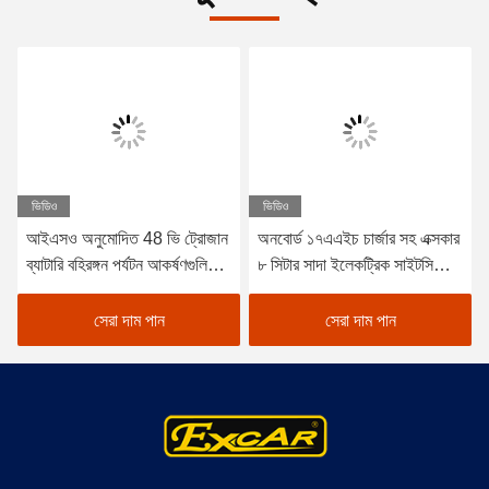
ভিডিও
ভিডিও
আইএসও অনুমোদিত 48 ভি ট্রোজান
অনবোর্ড ১৭এএইচ চার্জার সহ এক্সকার
ব্যাটারি বহিরঙ্গন পর্যটন আকর্ষণগুলিতে
৮ সিটার সাদা ইলেকট্রিক সাইটসিইং
শক্তি-দক্ষ অপারেশনের জন্য কার্টিস
কার ট্যুরিস্ট বাস, শহর এবং রিসোর্ট
কন্ট্রোলারের সাথে বৈদ্যুতিক পর্যটন
এলাকার জন্য উপযুক্ত
সেরা দাম পান
সেরা দাম পান
যাত্রীবাহী গাড়ি